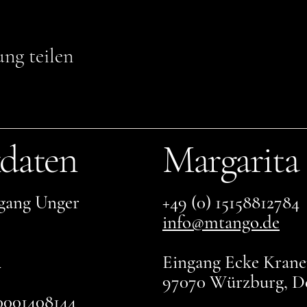
ung teilen
daten
Margarita
gang Unger
+49 (0) 15158812784
info@mtango.de
4
Eingang Ecke Kranen
97070 Würzburg, D
001408144