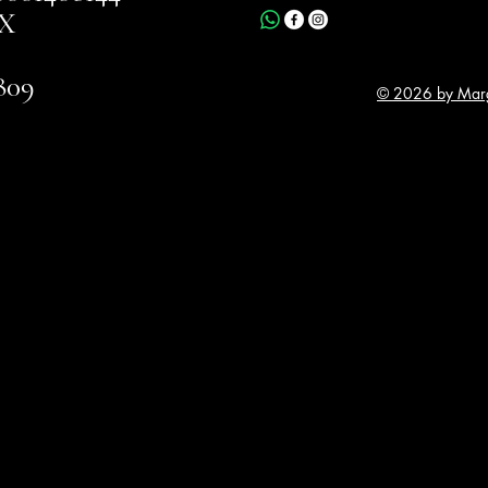
X
809
© 2026 by Marg