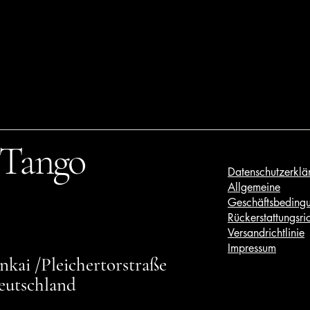
 Tango
Datenschutzerklä
Allgemeine
Geschäftsbeding
Rückerstattungsric
Versandrichtlinie
Impressum
kai /Pleichertorstraße
eutschland