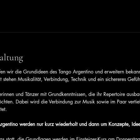
altung
efen wir die Grundideen des Tango Argentino und erweitern bekann
t stehen Musikalität, Verbindung, Technik und ein sichereres Gef
zerinnen und Tänzer mit Grundkenntnissen, die ihr Repertoire ausb
chten. Dabei wird die Verbindung zur Musik sowie im Paar vertief
tet.
rgentino werden nur kurz wiederholt und dann um Konzepte, Idee
gs statt, die Grundlagen werden im Einsteiger-Kurs am Donnerstag