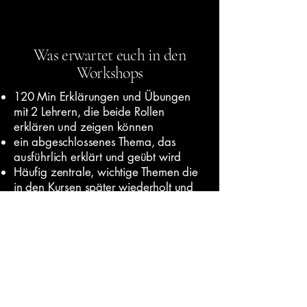
Was erwartet euch in den
Workshops
120 Min Erklärungen und Übungen
mit 2 Lehrern, die beide Rollen
erklären und zeigen können
ein abgeschlossenes Thema, das
ausführlich erklärt und geübt wird
Häufig zentrale, wichtige Themen die
in den Kursen später wiederholt und
vertieft werden
Schaut euch die Beschreibung des
Workshops an, dort findet ihr die
genauen Details dazu
Die Kosten sind aus der Beschreibung
ersichtlich, häufig sind auch
Gutscheine enthalten