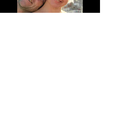
Meine Bankdaten
Margarete Unger Wolfgang Unger
Sparkasse Nürnberg
BLZ 76050101
Kontonummer 1408144
IBAN DE83760501010001408144
BIC SSKNDE77XXX
UST-IdNr. DE306627809
Margarita Tango
+49 (0) 15158812784
info@mtango.de
Eingang Ecke Kranenkai
/Pleichertorstraße