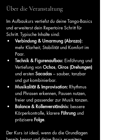
Über die Veranstaltung
Im Aufbaukurs vertiefst du deine Tango-Basics 
und erweiterst dein Repertoire Schritt für 
Schritt. Typische Inhalte sind:
Verbindung & Umarmung (Abrazo):
mehr Klarheit, Stabilität und Komfort im 
Paar.
Technik & Figurenaufbau:
 Einführung und 
Vertiefung von 
Ochos
, 
Giros (Drehungen)
und ersten 
Sacadas
 – sauber, tanzbar 
und gut kombinierbar.
Musikalität & Improvisation:
 Rhythmus 
und Phrasen erkennen, Pausen nutzen, 
freier und passender zur Musik tanzen.
Balance & Rollenverständnis:
 bessere 
Körperkontrolle, klarere 
Führung
 und 
präzisere 
Folge
.
Der Kurs ist ideal, wenn du die Grundlagen 
bereits kennst und deine Basis erweitern 