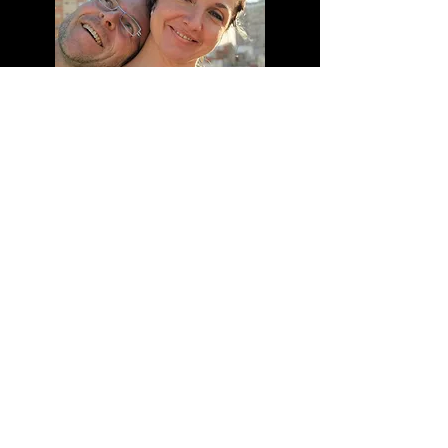
Meine Bankdaten
Margarete Unger Wolfgang Unger
Sparkasse Nürnberg
BLZ 76050101
Kontonummer 1408144
IBAN DE83760501010001408144
BIC SSKNDE77XXX
UST-IdNr. DE306627809
Margarita Tango
+49 (0) 15158812784
info@mtango.de
Eingang Ecke Kranenkai