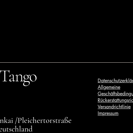
 Tango
Datenschutzerklä
Allgemeine
Geschäftsbeding
Rückerstattungsric
Versandrichtlinie
Impressum
kai /Pleichertorstraße
eutschland