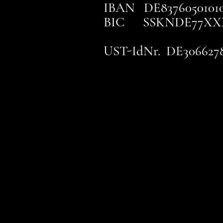
IBAN DE83760501010
BIC SSKNDE77XX
UST-IdNr. DE306627