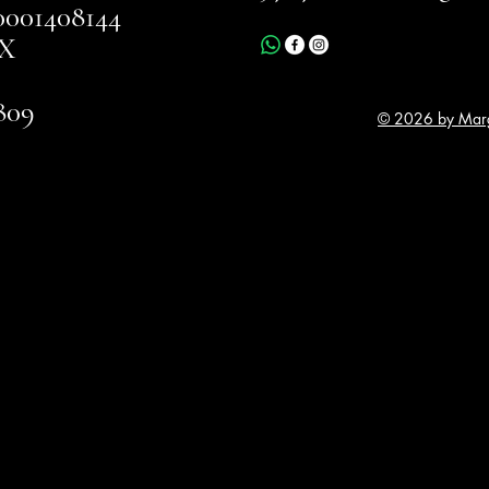
001408144
X
809
© 2026 by Marg