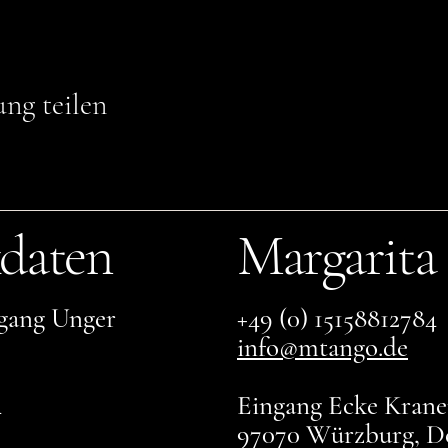
ung teilen
daten
Margarita
gang Unger
+49 (0) 15158812784
info@mtango.de
4
Eingang Ecke Kranen
97070 Würzburg, D