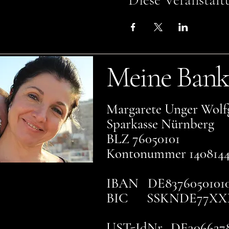
Meine Bank
Margarete Unger Wolf
Sparkasse Nürnberg
BLZ 76050101
Kontonummer 140814
IBAN DE83760501010
BIC SSKNDE77XX
UST-IdNr. DE306627