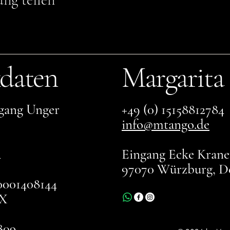
daten
Margarita
gang Unger
+49 (0) 15158812784
info@mtango.de
4
Eingang Ecke Kranen
97070 Würzburg, D
001408144
X
809