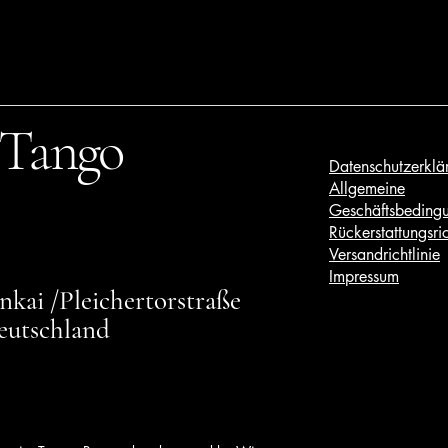
 Tango
Datenschutzerklä
Allgemeine
Geschäftsbeding
Rückerstattungsric
Versandrichtlinie
Impressum
kai /Pleichertorstraße
eutschland