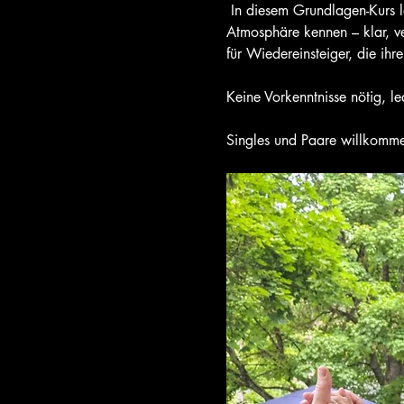
 In diesem Grundlagen-Kurs lernt ihr die Technik und bekanntesten Schrittfolgen  des Tango Argentino in entspannter 
Atmosphäre kennen – klar, v
für Wiedereinsteiger, die ihr
Keine Vorkenntnisse nötig, led
Singles und Paare willkomme