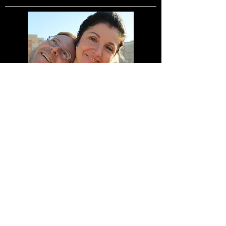
Meine Bankdaten
Margarete Unger Wolfgang Unger
Sparkasse Nürnberg
BLZ 76050101
Kontonummer 1408144
IBAN DE83760501010001408144
BIC SSKNDE77XXX
UST-IdNr. DE306627809
Margarita Tango