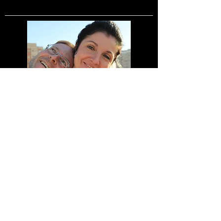
Meine Bankdaten
Margarete Unger Wolfgang Unger
Sparkasse Nürnberg
BLZ 76050101
Kontonummer 1408144
IBAN DE83760501010001408144
BIC SSKNDE77XXX
UST-IdNr. DE306627809