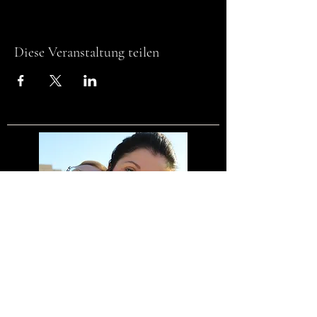
Diese Veranstaltung teilen
Meine Bankdaten
Margarete Unger Wolfgang Unger
Sparkasse Nürnberg
BLZ 76050101