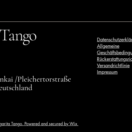
 Tango
Datenschutzerklä
Allgemeine
Geschäftsbeding
Rückerstattungsric
Versandrichtlinie
Impressum
kai /Pleichertorstraße
eutschland
arita Tango. Powered and secured by Wix