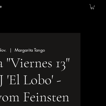
e
Nov.
  |  
Margarita Tango
 "Viernes 13"
 'El Lobo' -
vom Feinsten