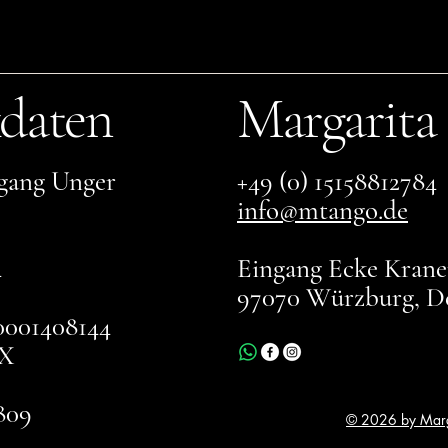
daten
Margarita
gang Unger
+49 (0) 15158812784
info@mtango.de
4
Eingang Ecke Kranen
97070 Würzburg, D
001408144
X
809
© 2026 by Marg