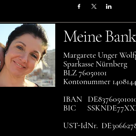
Meine Bank
Margarete Unger Wolf
Sparkasse Nürnberg
BLZ 76050101
Kontonummer 140814
IBAN DE83760501010
BIC SSKNDE77XX
UST-IdNr. DE306627