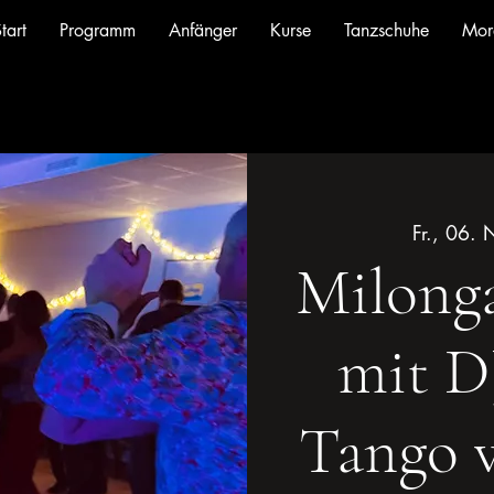
tart
Programm
Anfänger
Kurse
Tanzschuhe
Mor
Fr., 06. 
Milonga
mit DJ
Tango 