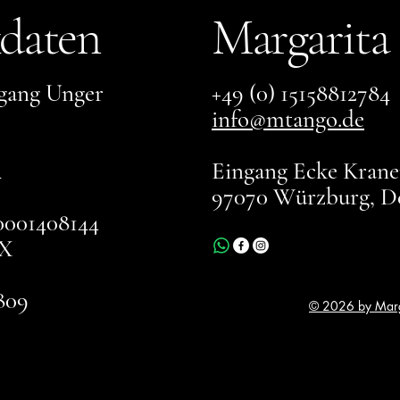
daten
Margarita
gang Unger
+49 (0) 15158812784
info@mtango.de
4
Eingang Ecke Kranen
97070 Würzburg, D
001408144
X
809
© 2026 by Marg