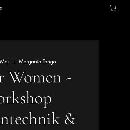
e
 Mai
  |  
Margarita Tango
r Women -
rkshop
entechnik &