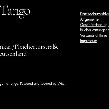
 Tango
Datenschutzerklä
Allgemeine
Geschäftsbeding
Rückerstattungsric
Versandrichtlinie
Impressum
kai /Pleichertorstraße
eutschland
arita Tango. Powered and secured by Wix