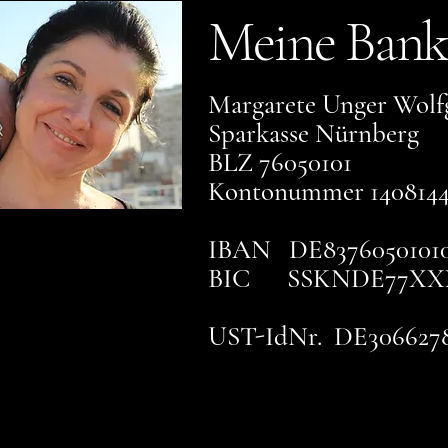
Meine Bank
Margarete Unger Wolf
Sparkasse Nürnberg
BLZ 76050101
Kontonummer 140814
IBAN DE83760501010
BIC SSKNDE77XX
UST-IdNr. DE306627