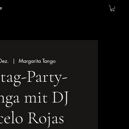
e
Dez.
  |  
Margarita Tango
tag-Party-
nga mit DJ
elo Rojas