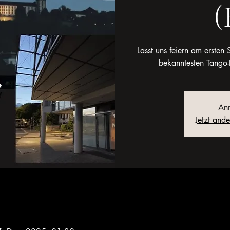
(
Lasst uns feiern am erste
bekanntesten Tango-
Anm
Jetzt and