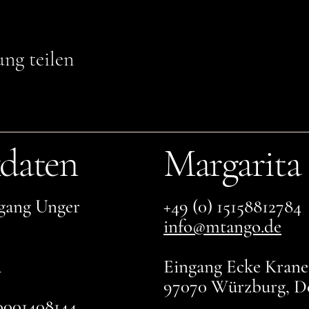
ung teilen
daten
Margarita
gang Unger
+49 (0) 15158812784
info@mtango.de
4
Eingang Ecke Kranen
97070 Würzburg, D
001408144