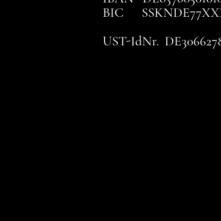
BIC SSKNDE77XX
UST-IdNr. DE306627