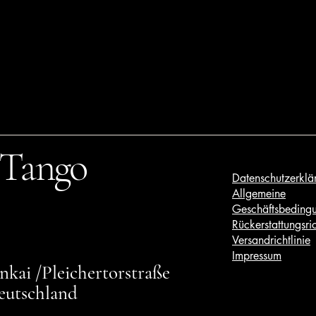
 Tango
Datenschutzerklä
Allgemeine
Geschäftsbeding
Rückerstattungsric
Versandrichtlinie
Impressum
kai /Pleichertorstraße
eutschland