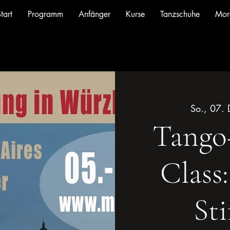
tart
Programm
Anfänger
Kurse
Tanzschuhe
Mor
So., 07. 
Tango
Class
St