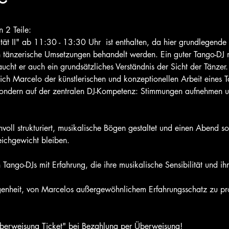
 2 Teile:
ät II" ab 11:30 - 13:30 Uhr  ist enthalten, da hier grundlegende 
 tänzerische Umsetzungen behandelt werden. Ein guter Tango-DJ m
ucht er auch ein grundsätzliches Verständnis der Sicht der Tänzer.
sich Marcelo der künstlerischen und konzeptionellen Arbeit eines 
, sondern auf der zentralen DJ-Kompetenz: Stimmungen aufnehmen u
nvoll strukturiert, musikalische Bögen gestaltet und einen Abend so
eichgewicht bleiben.
Tango-DJs mit Erfahrung, die ihre musikalische Sensibilität und ih
nheit, von Marcelos außergewöhnlichem Erfahrungsschatz zu profit
berweisung Ticket" bei Bezahlung per Überweisung!