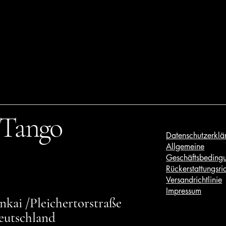
 Tango
Datenschutzerklä
Allgemeine
Geschäftsbeding
Rückerstattungsric
Versandrichtlinie
Impressum
kai /Pleichertorstraße
eutschland