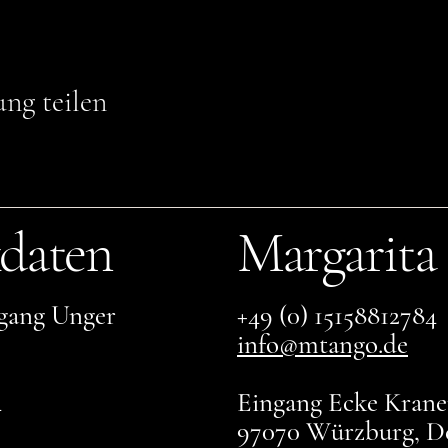
ung teilen
daten
Margarita
gang Unger
+49 (0) 15158812784
info@mtango.de
4
Eingang Ecke Kranen
97070 Würzburg, D