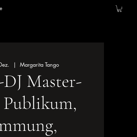
e
Dez.
  |  
Margarita Tango
-DJ Master-
: Publikum,
immung,