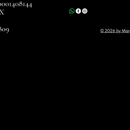
001408144
X
809
© 2026 by Marg