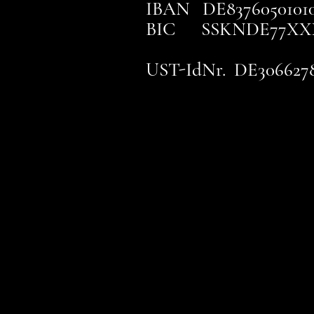
IBAN DE83760501010
BIC SSKNDE77XX
UST-IdNr. DE306627