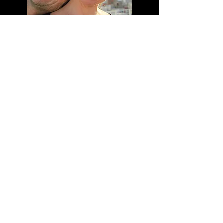
Meine Bankdaten
Margarete Unger Wolfgang Unger
Sparkasse Nürnberg
BLZ 76050101
Kontonummer 1408144
IBAN DE83760501010001408144
BIC SSKNDE77XXX
UST-IdNr. DE306627809
Margarita Tango
+49 (0) 15158812784
info@mtango.de
Eingang Ecke Kranenkai
/Pleichertorstraße
97070 Würzburg, Deutschland