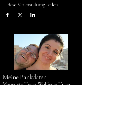
Diese Veranstaltung teilen
Meine Bankdaten
Margarete Unger Wolfgang Unger
Sparkasse Nürnberg
BLZ 76050101
Kontonummer 1408144
IBAN DE83760501010001408144