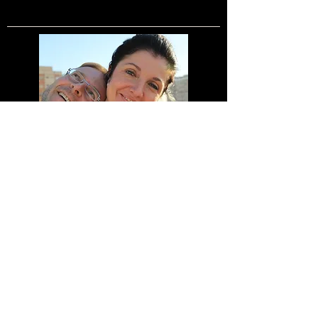
Meine Bankdaten
Margarete Unger Wolfgang Unger
Sparkasse Nürnberg
BLZ 76050101
Kontonummer 1408144
IBAN DE83760501010001408144
BIC SSKNDE77XXX
UST-IdNr. DE306627809