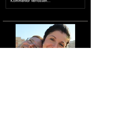
Kommentar verfassen...
Marcelo Rojas - DJ aus
Buenos Aires zu Gast
Meine Bankdaten
Margarete Unger Wolfgang Unger
Sparkasse Nürnberg
BLZ 76050101
Kontonummer 1408144
IBAN DE83760501010001408144
BIC SSKNDE77XXX