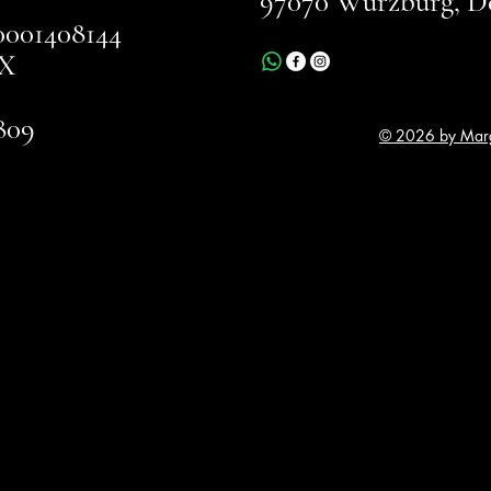
97070 Würzburg, D
001408144
X
809
© 2026 by Marg