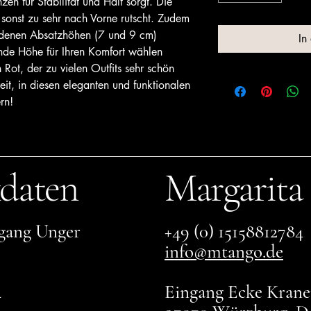
zen für Stabilität und Halt sorgt. Die
sonst zu sehr nach Vorne rutscht. Zudem
iedenen Absatzhöhen (7 und 9 cm)
In
ende Höhe für Ihren Komfort wählen
n Rot, der zu vielen Outfits sehr schön
it, in diesen eleganten und funktionalen
rn!
daten
Margarita
gang Unger
+49 (0) 15158812784
info@mtango.de
4
Eingang Ecke Kranen