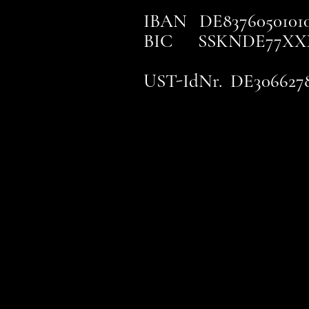
IBAN DE83760501010
BIC SSKNDE77XX
UST-IdNr. DE306627