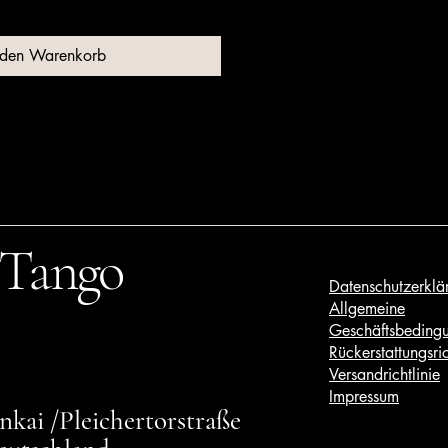
 den Warenkorb
 Tango
Datenschutzerklä
Allgemeine
Geschäftsbeding
Rückerstattungsric
Versandrichtlinie
Impressum
kai /Pleichertorstraße