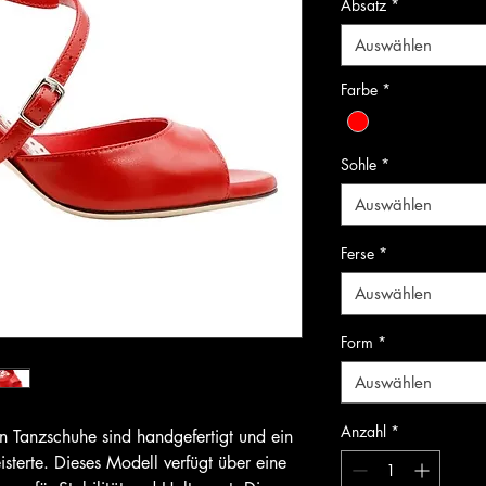
Absatz
*
Auswählen
Farbe
*
Sohle
*
Auswählen
Ferse
*
Auswählen
Form
*
Auswählen
Anzahl
*
Tanzschuhe sind handgefertigt und ein
eisterte. Dieses Modell verfügt über eine