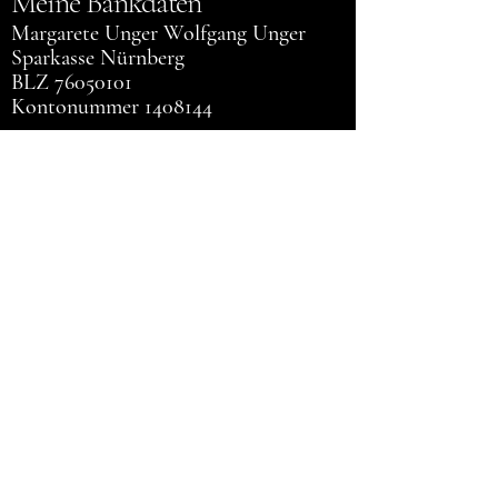
Meine Bankdaten
Margarete Unger Wolfgang Unger
Sparkasse Nürnberg
BLZ 76050101
Kontonummer 1408144
IBAN DE83760501010001408144
BIC SSKNDE77XXX
UST-IdNr. DE306627809
Margarita Tango
+49 (0) 15158812784
info@mtango.de
Eingang Ecke Kranenkai
/Pleichertorstraße
97070 Würzburg, Deutschland
Datenschutzerklärung