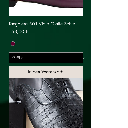
Tangolera 501 Viola Glatte Sohle
Preis
163,00 €
In den Warenkorb