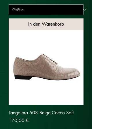
In den Warenkorb
Tangolera 503 Beige Cocco Soft
Preis
170,00 €