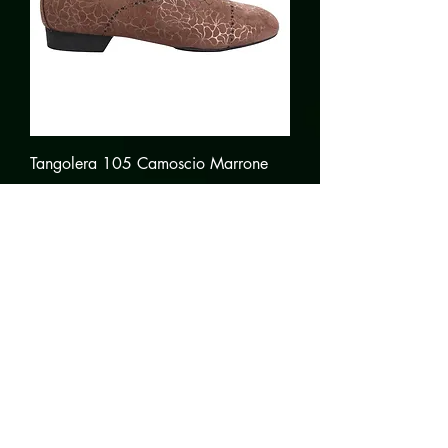
Tangolera 105 Camoscio Marrone
Preis
170,00 €
In den Warenkorb