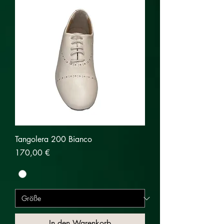
Tangolera 200 Bianco
Preis
170,00 €
In den Warenkorb