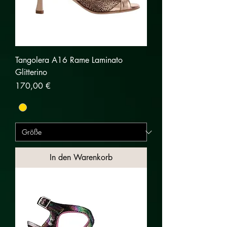
Tangolera A16 Rame Laminato
Glitterino
Preis
170,00 €
In den Warenkorb