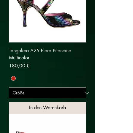
Tangolera A25 Flora Pitoncino
Multicolor
Preis
180,00 €
In den Warenkorb