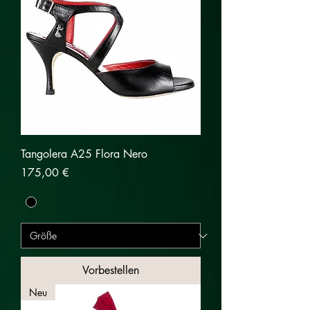
Tangolera A25 Flora Nero
Preis
175,00 €
Vorbestellen
Neu